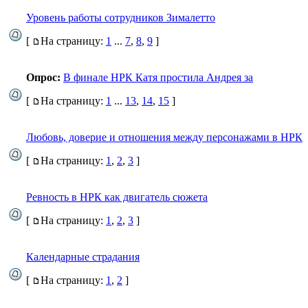
Уровень работы сотрудников Зималетто
[
На страницу:
1
...
7
,
8
,
9
]
Опрос:
В финале НРК Катя простила Андрея за
[
На страницу:
1
...
13
,
14
,
15
]
Любовь, доверие и отношения между персонажами в НРК
[
На страницу:
1
,
2
,
3
]
Ревность в НРК как двигатель сюжета
[
На страницу:
1
,
2
,
3
]
Календарные страдания
[
На страницу:
1
,
2
]