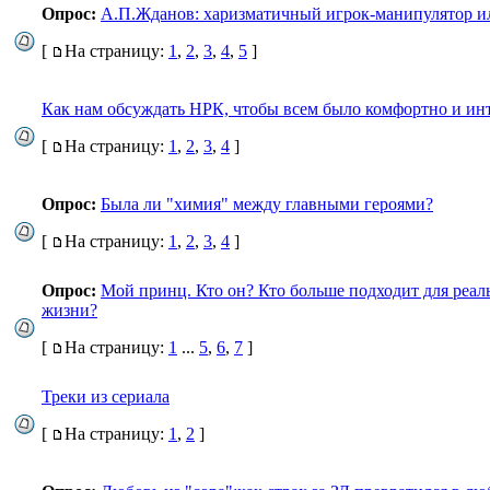
Опрос:
А.П.Жданов: харизматичный игрок-манипулятор ил
[
На страницу:
1
,
2
,
3
,
4
,
5
]
Как нам обсуждать НРК, чтобы всем было комфортно и ин
[
На страницу:
1
,
2
,
3
,
4
]
Опрос:
Была ли "химия" между главными героями?
[
На страницу:
1
,
2
,
3
,
4
]
Опрос:
Мой принц. Кто он? Кто больше подходит для реал
жизни?
[
На страницу:
1
...
5
,
6
,
7
]
Треки из сериала
[
На страницу:
1
,
2
]