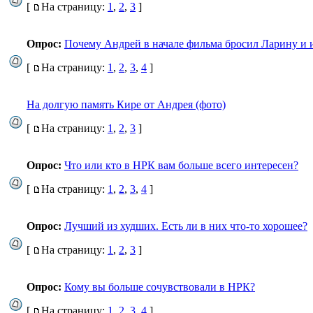
[
На страницу:
1
,
2
,
3
]
Опрос:
Почему Андрей в начале фильма бросил Ларину и 
[
На страницу:
1
,
2
,
3
,
4
]
На долгую память Кире от Андрея (фото)
[
На страницу:
1
,
2
,
3
]
Опрос:
Что или кто в НРК вам больше всего интересен?
[
На страницу:
1
,
2
,
3
,
4
]
Опрос:
Лучший из худших. Есть ли в них что-то хорошее?
[
На страницу:
1
,
2
,
3
]
Опрос:
Кому вы больше сочувствовали в НРК?
[
На страницу:
1
,
2
,
3
,
4
]