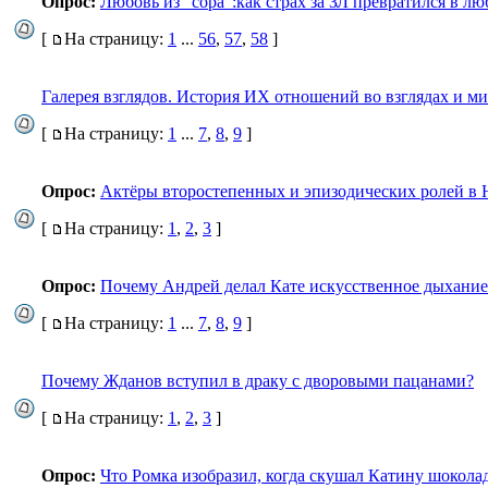
Опрос:
Любовь из "сора":как страх за ЗЛ превратился в лю
[
На страницу:
1
...
56
,
57
,
58
]
Галерея взглядов. История ИХ отношений во взглядах и м
[
На страницу:
1
...
7
,
8
,
9
]
Опрос:
Актёры второстепенных и эпизодических ролей в
[
На страницу:
1
,
2
,
3
]
Опрос:
Почему Андрей делал Кате искусственное дыхание
[
На страницу:
1
...
7
,
8
,
9
]
Почему Жданов вступил в драку с дворовыми пацанами?
[
На страницу:
1
,
2
,
3
]
Опрос:
Что Ромка изобразил, когда скушал Катину шокола