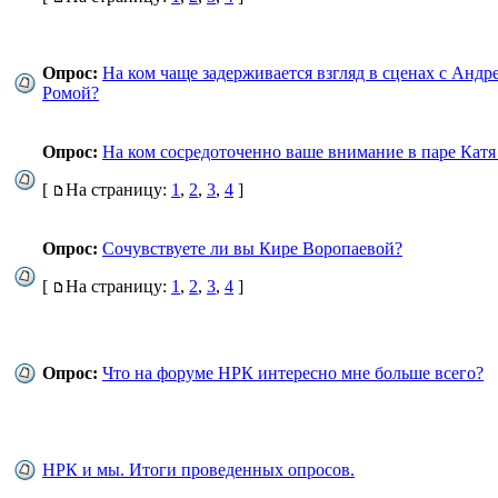
Опрос:
Hа ком чаще задерживается взгляд в сценах с Андр
Ромoй?
Опрос:
На ком сосредоточенно ваше внимание в паре Кат
[
На страницу:
1
,
2
,
3
,
4
]
Опрос:
Сочувствуете ли вы Кире Воропаевой?
[
На страницу:
1
,
2
,
3
,
4
]
Опрос:
Что на форуме НРК интересно мне больше всего?
НРК и мы. Итоги проведенных опросов.