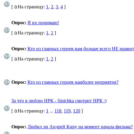
[
На страницу:
1
,
2
,
3
,
4
]
Опрос:
Я их понимаю!
[
На страницу:
1
,
2
]
Опрос:
Кто из главных героев вам больше всего НЕ нравит
[
На страницу:
1
,
2
]
Опрос:
Кто из главных героев наиболее неприятен?
За что я люблю НРК - Sinichka смотрит НРК :)
[
На страницу:
1
...
118
,
119
,
120
]
Опрос:
Любил ли Андрей Киру на момент начала фильма?