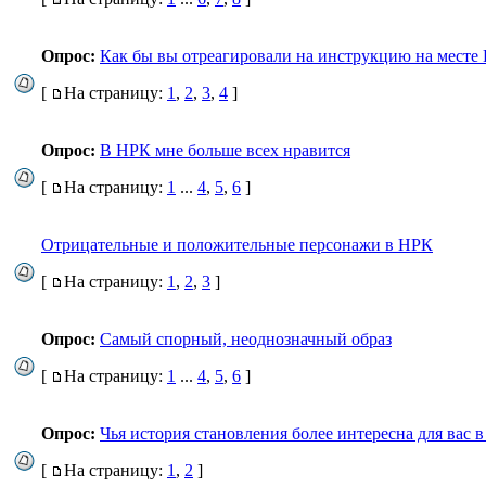
Опрос:
Как бы вы отреагировали на инструкцию на месте
[
На страницу:
1
,
2
,
3
,
4
]
Опрос:
В НРК мне больше всех нравится
[
На страницу:
1
...
4
,
5
,
6
]
Отрицательные и положительные персонажи в НРК
[
На страницу:
1
,
2
,
3
]
Опрос:
Самый спорный, неоднозначный образ
[
На страницу:
1
...
4
,
5
,
6
]
Опрос:
Чья история становления более интересна для вас 
[
На страницу:
1
,
2
]