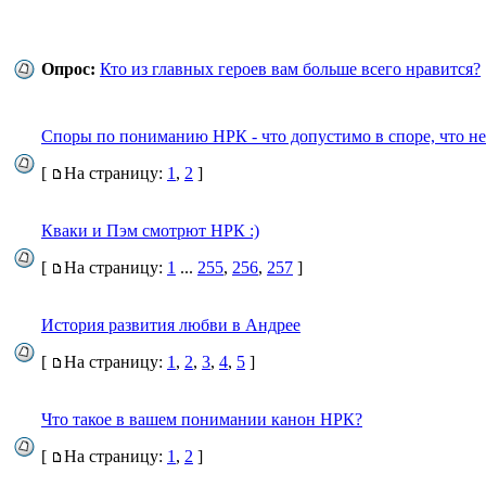
Опрос:
Кто из главных героев вам больше всего нравится?
Споры по пониманию НРК - что допустимо в споре, что не
[
На страницу:
1
,
2
]
Кваки и Пэм смотрют НРК :)
[
На страницу:
1
...
255
,
256
,
257
]
История развития любви в Андрее
[
На страницу:
1
,
2
,
3
,
4
,
5
]
Что такое в вашем понимании канон НРК?
[
На страницу:
1
,
2
]