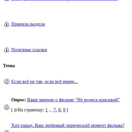
Правила раздела
Полезные ссылки
Темы
Если всё не так, если всё иначе...
Опрос:
Ваше мнение о фильме "Не родись красивой"
[
На страницу:
1
...
7
,
8
,
9
]
Xит-парад. Ваш любимый лирический момент фильма?