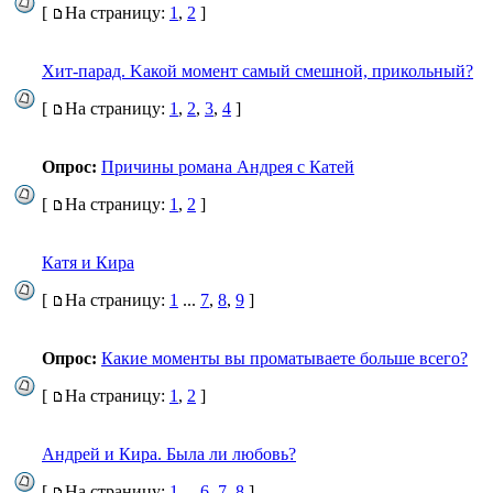
[
На страницу:
1
,
2
]
Xит-парад. Kaкой момент самый смешной, прикольный?
[
На страницу:
1
,
2
,
3
,
4
]
Опрос:
Причины романа Андрея с Катей
[
На страницу:
1
,
2
]
Катя и Кира
[
На страницу:
1
...
7
,
8
,
9
]
Опрос:
Какие моменты вы проматываете больше всего?
[
На страницу:
1
,
2
]
Андрей и Кира. Была ли любовь?
[
На страницу:
1
...
6
,
7
,
8
]