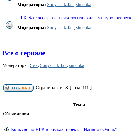
Модераторы:
Sonya-nrk-fan
,
sinichka
НРК. Философские, психологические, культурологичес
Модераторы:
Sonya-nrk-fan
,
sinichka
Все о сериале
Модераторы:
Яна
,
Sonya-nrk-fan
,
sinichka
Страница
2
из
3
[ Тем: 111 ]
Темы
Объявления
Конкурс по НРК в рамках проекта "Наивно? Очень"