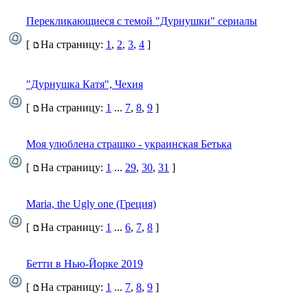
Перекликающиеся с темой "Дурнушки" сериалы
[
На страницу:
1
,
2
,
3
,
4
]
"Дурнушка Катя", Чехия
[
На страницу:
1
...
7
,
8
,
9
]
Моя улюблена страшко - украинская Бетька
[
На страницу:
1
...
29
,
30
,
31
]
Maria, the Ugly one (Греция)
[
На страницу:
1
...
6
,
7
,
8
]
Бетти в Нью-Йорке 2019
[
На страницу:
1
...
7
,
8
,
9
]