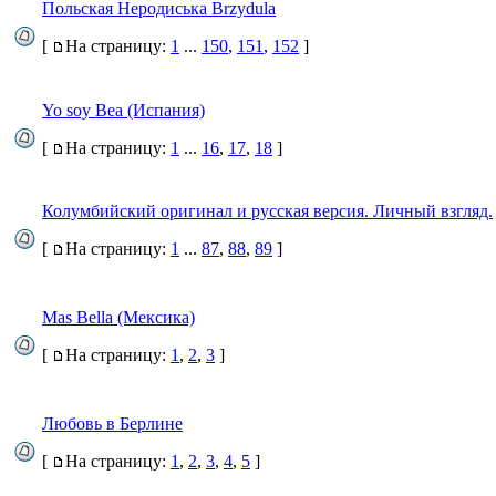
Польская Неродиська Brzydula
[
На страницу:
1
...
150
,
151
,
152
]
Yo soy Bea (Испания)
[
На страницу:
1
...
16
,
17
,
18
]
Колумбийский оригинал и русская версия. Личный взгляд.
[
На страницу:
1
...
87
,
88
,
89
]
Mas Bella (Мексика)
[
На страницу:
1
,
2
,
3
]
Любовь в Берлине
[
На страницу:
1
,
2
,
3
,
4
,
5
]