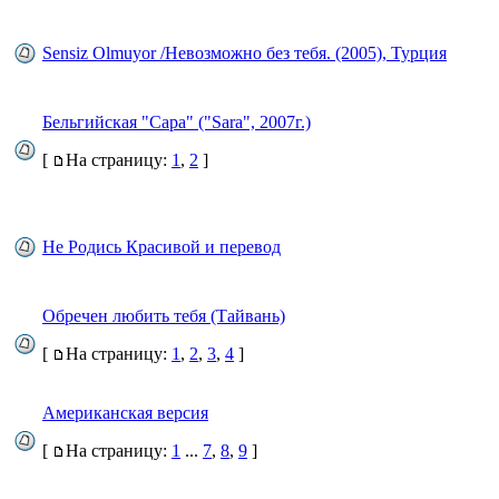
Sensiz Olmuyor /Невозможно без тебя. (2005), Турция
Бельгийская "Сара" ("Sara", 2007г.)
[
На страницу:
1
,
2
]
Не Родись Красивой и перевод
Обречен любить тебя (Тайвань)
[
На страницу:
1
,
2
,
3
,
4
]
Американская версия
[
На страницу:
1
...
7
,
8
,
9
]