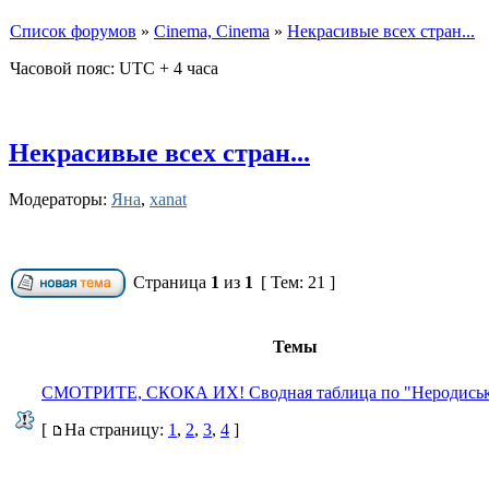
Список форумов
»
Cinema, Cinema
»
Некрасивые всех стран...
Часовой пояс: UTC + 4 часа
Некрасивые всех стран...
Модераторы:
Яна
,
xanat
Страница
1
из
1
[ Тем: 21 ]
Темы
СМОТРИТЕ, СКОКА ИХ! Сводная таблица по "Неродись
[
На страницу:
1
,
2
,
3
,
4
]