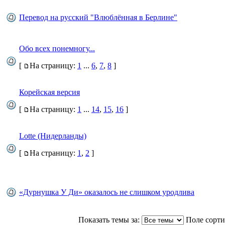
Перевод на русский "Влюблённая в Берлине"
Обо всех понемногу...
[
На страницу:
1
...
6
,
7
,
8
]
Корейская версия
[
На страницу:
1
...
14
,
15
,
16
]
Lotte (Нидерланды)
[
На страницу:
1
,
2
]
«Дурнушка У Ди» оказалось не слишком уродлива
Показать темы за:
Поле сорт