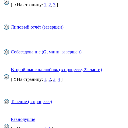
[
На страницу:
1
,
2
,
3
]
Липовый отчёт (завершён)
Собеседование (G, мини, завершен)
Второй шанс на любовь (в процессе, 22 части)
[
На страницу:
1
,
2
,
3
,
4
]
Течение (в процессе)
Равнодушие