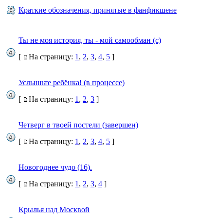
Краткие обозначения, принятые в фанфикшене
Ты не моя история, ты - мой самообман (с)
[
На страницу:
1
,
2
,
3
,
4
,
5
]
Услышьте ребёнка! (в процессе)
[
На страницу:
1
,
2
,
3
]
Четверг в твоей постели (завершен)
[
На страницу:
1
,
2
,
3
,
4
,
5
]
Новогоднее чудо (16).
[
На страницу:
1
,
2
,
3
,
4
]
Крылья над Москвой