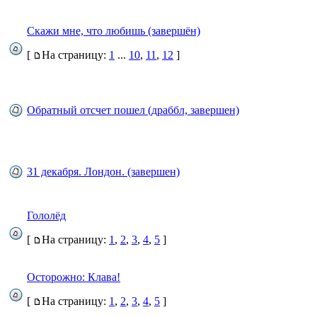
Скажи мне, что любишь (завершён)
[
На страницу:
1
...
10
,
11
,
12
]
Обратный отсчет пошел (драббл, завершен)
31 декабря. Лондон. (завершен)
Гололёд
[
На страницу:
1
,
2
,
3
,
4
,
5
]
Осторожно: Клава!
[
На страницу:
1
,
2
,
3
,
4
,
5
]