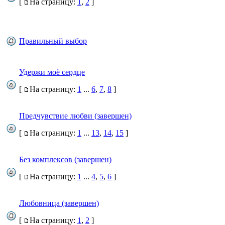
[
На страницу:
1
,
2
]
Правильный выбор
Удержи моё сердце
[
На страницу:
1
...
6
,
7
,
8
]
Предчувствие любви (завершен)
[
На страницу:
1
...
13
,
14
,
15
]
Без комплексов (завершен)
[
На страницу:
1
...
4
,
5
,
6
]
Любовница (завершен)
[
На страницу:
1
,
2
]