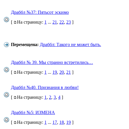
Драббл №37: Пятьсот эскимо
[
На страницу:
1
...
21
,
22
,
23
]
Перемещена:
Драббл: Такого не может быть.
Драббл № 39. Мы странно встретились…
[
На страницу:
1
...
19
,
20
,
21
]
Драббл №40. Признания в любви!
[
На страницу:
1
,
2
,
3
,
4
]
Драббл №5: ИЗМЕНА
[
На страницу:
1
...
17
,
18
,
19
]