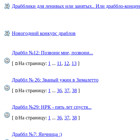
Драбблики для ленивых или занятых.. Или драббло-концен
Новогодний конкурс драблов
Драббл №12: Позвони мне, позвони...
[
На страницу:
1
...
11
,
12
,
13
]
Драббл № 26: Званый ужин в Зималетто
[
На страницу:
1
...
36
,
37
,
38
]
Драббл №29: НРК - пять лет спустя...
[
На страницу:
1
...
36
,
37
,
38
]
Драббл №7: Яичница :)