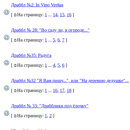
Драббл №2: In Vino Veritas
[
На страницу:
1
...
14
,
15
,
16
]
Драббл № 28: "Во саду ли, в огороде..."
[
На страницу:
1
...
5
,
6
,
7
]
Драббл №35: Радуга
[
На страницу:
1
...
4
,
5
,
6
]
Драббл №32 "Я Вам пишу...", или "На деревню дедушке"...
[
На страницу:
1
...
16
,
17
,
18
]
Драббл № 33: "Драбблики под ёлочку"
[
На страницу:
1
,
2
]