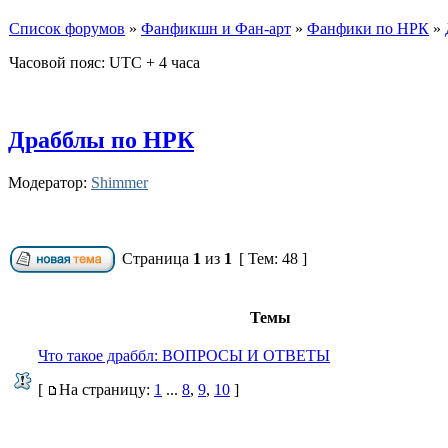
Список форумов
»
Фанфикшн и Фан-арт
»
Фанфики по НРК
»
Часовой пояс: UTC + 4 часа
Драбблы по НРК
Модератор:
Shimmer
Страница
1
из
1
[ Тем: 48 ]
Темы
Что такое драббл: ВОПРОСЫ И ОТВЕТЫ
[
На страницу:
1
...
8
,
9
,
10
]