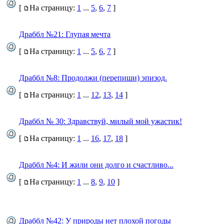
[
На страницу:
1
...
5
,
6
,
7
]
Драббл №21: Глупая мечта
[
На страницу:
1
...
5
,
6
,
7
]
Драббл №8: Продолжи (перепиши) эпизод.
[
На страницу:
1
...
12
,
13
,
14
]
Драббл № 30: Здравствуй, милый мой ужастик!
[
На страницу:
1
...
16
,
17
,
18
]
Драббл №4: И жили они долго и счастливо...
[
На страницу:
1
...
8
,
9
,
10
]
Драббл №42: У природы нет плохой погоды