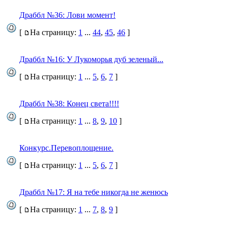
Драббл №36: Лови момент!
[
На страницу:
1
...
44
,
45
,
46
]
Драббл №16: У Лукоморья дуб зеленый...
[
На страницу:
1
...
5
,
6
,
7
]
Драббл №38: Конец света!!!!
[
На страницу:
1
...
8
,
9
,
10
]
Конкурс.Перевоплощение.
[
На страницу:
1
...
5
,
6
,
7
]
Драббл №17: Я на тебе никогда не женюсь
[
На страницу:
1
...
7
,
8
,
9
]