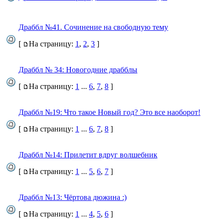
Драббл №41. Сочинение на свободную тему
[
На страницу:
1
,
2
,
3
]
Драббл № 34: Новогодние драбблы
[
На страницу:
1
...
6
,
7
,
8
]
Драббл №19: Что такое Новый год? Это все наоборот!
[
На страницу:
1
...
6
,
7
,
8
]
Драббл №14: Прилетит вдруг волшебник
[
На страницу:
1
...
5
,
6
,
7
]
Драббл №13: Чёртова дюжина :)
[
На страницу:
1
...
4
,
5
,
6
]