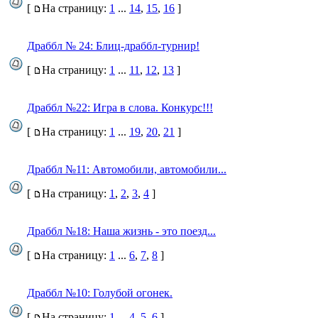
[
На страницу:
1
...
14
,
15
,
16
]
Драббл № 24: Блиц-драббл-турнир!
[
На страницу:
1
...
11
,
12
,
13
]
Драббл №22: Игра в слова. Конкурс!!!
[
На страницу:
1
...
19
,
20
,
21
]
Драббл №11: Автомобили, автомобили...
[
На страницу:
1
,
2
,
3
,
4
]
Драббл №18: Наша жизнь - это поезд...
[
На страницу:
1
...
6
,
7
,
8
]
Драббл №10: Голубой огонек.
[
На страницу:
1
...
4
,
5
,
6
]