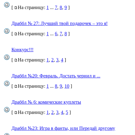
[
На страницу:
1
...
7
,
8
,
9
]
Драббл № 27: Лучший твой подарочек – это я!
[
На страницу:
1
...
6
,
7
,
8
]
Конкурс!!!
[
На страницу:
1
,
2
,
3
,
4
]
Драббл №20: Февраль. Достать чернил и ...
[
На страницу:
1
...
8
,
9
,
10
]
Драббл № 6: комические куплеты
[
На страницу:
1
,
2
,
3
,
4
,
5
]
Драббл №23: Игра в фанты, или Передай другому