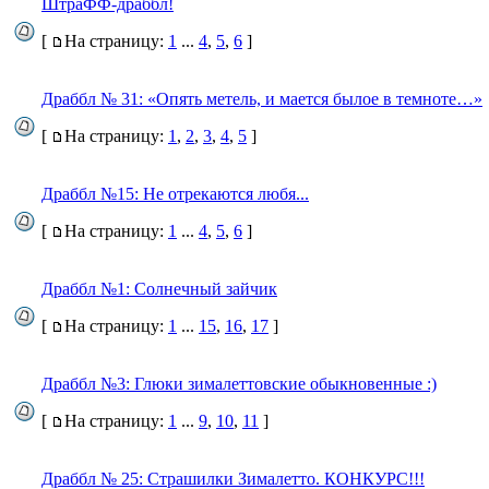
ШтраФФ-драббл!
[
На страницу:
1
...
4
,
5
,
6
]
Драббл № 31: «Опять метель, и мается былое в темноте…»
[
На страницу:
1
,
2
,
3
,
4
,
5
]
Драббл №15: Не отрекаются любя...
[
На страницу:
1
...
4
,
5
,
6
]
Драббл №1: Солнечный зайчик
[
На страницу:
1
...
15
,
16
,
17
]
Драббл №3: Глюки зималеттовские обыкновенные :)
[
На страницу:
1
...
9
,
10
,
11
]
Драббл № 25: Страшилки Зималетто. КОНКУРС!!!