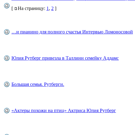
[
На страницу:
1
,
2
]
…и пианино для полного счастья Интервью Ломоносовой
Юлия Рутберг привезла в Таллинн семейку Аддамс
Большая семья. Рутберги.
«Актеры похожи на птиц» Актриса Юлия Рутберг