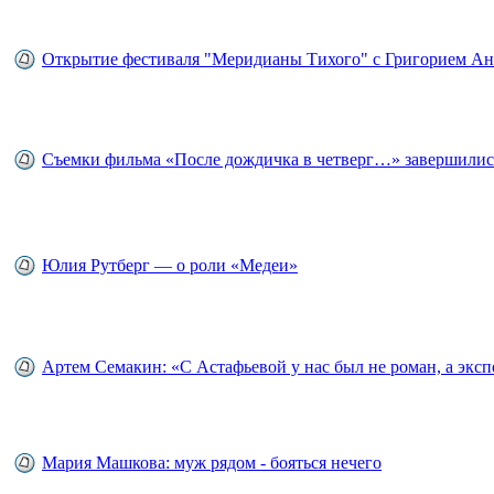
Открытие фестиваля "Меридианы Тихого" c Григорием А
Съемки фильма «После дождичка в четверг…» завершилис
Юлия Рутберг — о роли «Медеи»
Артем Семакин: «С Астафьевой у нас был не роман, а экс
Мария Машкова: муж рядом - бояться нечего