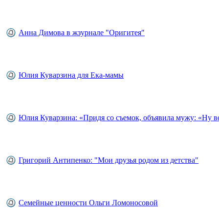
Анна Димова в жзурнале "Оригитея"
Юлия Куварзина для Ека-мамы
Юлия Куварзина: «Придя со съемок, объявила мужу: «Ну во
Григорий Антипенко: "Мои друзья родом из детства"
Семейные ценности Ольги Ломоносовой