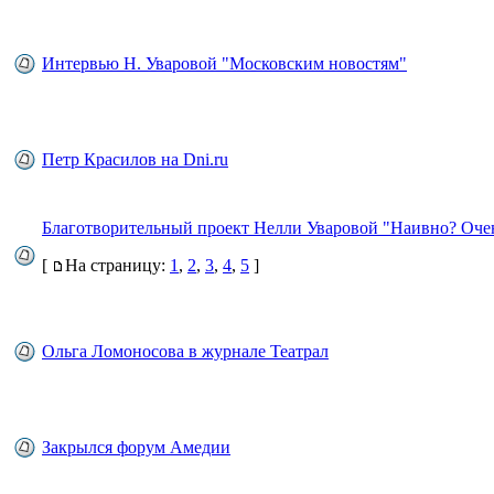
Интервью Н. Уваровой "Московским новостям"
Петр Красилов на Dni.ru
Благотворительный проект Нелли Уваровой "Наивно? Оче
[
На страницу:
1
,
2
,
3
,
4
,
5
]
Ольга Ломоносова в журнале Театрал
Закрылся форум Амедии