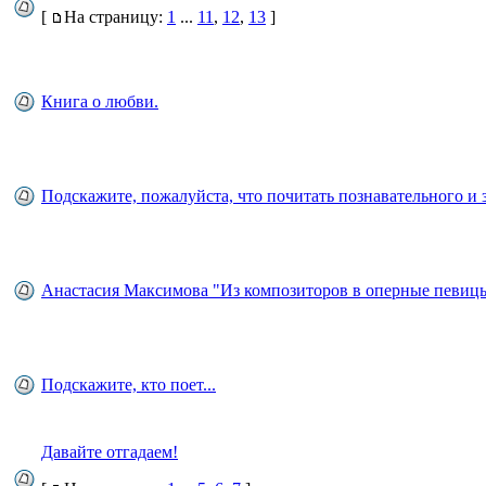
[
На страницу:
1
...
11
,
12
,
13
]
Книга о любви.
Подскажите, пожалуйста, что почитать познавательного и 
Анастасия Максимова "Из композиторов в оперные певиц
Подскажите, кто поет...
Давайте отгадаем!