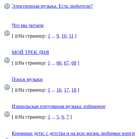
Электронная музыка. Есть любители?
Что мы читаем
[
На страницу:
1
...
9
,
10
,
11
]
МОЙ ТРЕК ДНЯ
[
На страницу:
1
...
66
,
67
,
68
]
Поиск музыки
[
На страницу:
1
...
16
,
17
,
18
]
Израильская популярная музыка: избранное
[
На страницу:
1
...
5
,
6
,
7
]
Книжные дети: с детства и на всю жизнь любимые книги