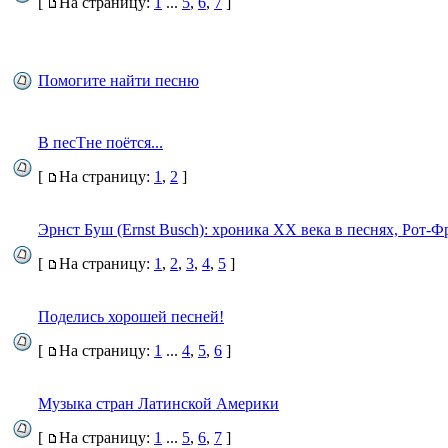
[
На страницу:
1
...
5
,
6
,
7
]
Помогите найти песню
В песТне поётся...
[
На страницу:
1
,
2
]
Эрнст Буш (Ernst Busch): хроника ХХ века в песнях, Рот-Ф
[
На страницу:
1
,
2
,
3
,
4
,
5
]
Поделись хорошей песней!
[
На страницу:
1
...
4
,
5
,
6
]
Музыка стран Латинской Америки
[
На страницу:
1
...
5
,
6
,
7
]