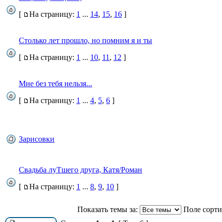
[
На страницу:
1
...
14
,
15
,
16
]
Столько лет прошло, но помним я и ты
[
На страницу:
1
...
10
,
11
,
12
]
Мне без тебя нельзя...
[
На страницу:
1
...
4
,
5
,
6
]
Зарисовки
Свадьба луТшего друга, Катя/Роман
[
На страницу:
1
...
8
,
9
,
10
]
Показать темы за:
Поле сорт