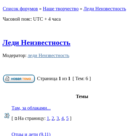
Список форумов
»
Наше творчество
»
Леди Неизвестность
Часовой пояс: UTC + 4 часа
Леди Неизвестность
Модератор:
леди Неизвестность
Страница
1
из
1
[ Тем: 6 ]
Темы
Там, за облаками...
[
На страницу:
1
,
2
,
3
,
4
,
5
]
Отцы и дети (9.11)