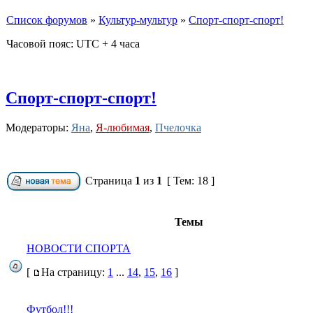
Список форумов
»
Культур-мультур
»
Спорт-спорт-спорт!
Часовой пояс: UTC + 4 часа
Спорт-спорт-спорт!
Модераторы:
Яна
,
Я-любимая
,
Пчелочка
Страница
1
из
1
[ Тем: 18 ]
Темы
НОВОСТИ СПОРТА
[
На страницу:
1
...
14
,
15
,
16
]
Футбол!!!