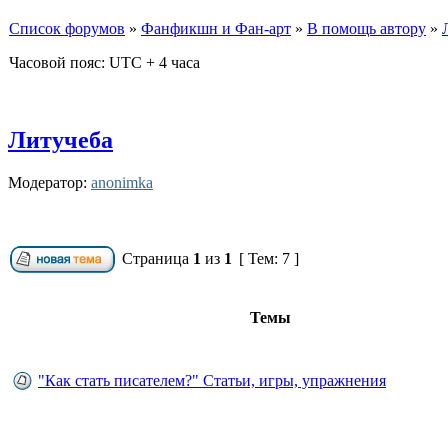
Список форумов
»
Фанфикшн и Фан-арт
»
В помощь автору
»
Часовой пояс: UTC + 4 часа
Литучеба
Модератор:
anonimka
Страница
1
из
1
[ Тем: 7 ]
Темы
"Как стать писателем?" Статьи, игры, упражнения