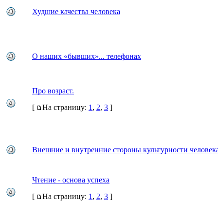
Худшие качества человека
О наших «бывших»... телефонах
Про возраст.
[
На страницу:
1
,
2
,
3
]
Внешние и внутренние стороны культурности человек
Чтение - основа успеха
[
На страницу:
1
,
2
,
3
]