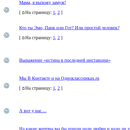
Мама, я выхожу замуж!
[
На страницу:
1
,
2
]
Кто ты Эмо, Панк или Гот? Или простой человек?
[
На страницу:
1
,
2
]
Выражение «истина в последней инстанции»
Мы В Контакте и на Одноклассниках.ru
[
На страницу:
1
,
2
]
А вот у нас....
На какие жертвы вы бы пошли ради любви и надо ли э