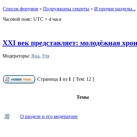
Список форумов
»
Подружкины секреты
»
И прочие разделы...
Часовой пояс: UTC + 4 часа
XXI век представляет: молодёжная хро
Модераторы:
Яна
,
Уля
Страница
1
из
1
[ Тем: 12 ]
Темы
О разделе и его модераторе