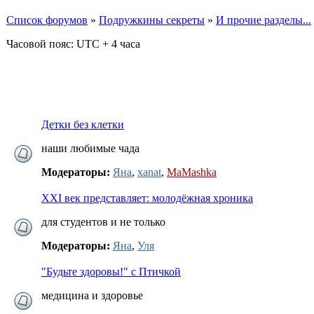
Список форумов
»
Подружкины секреты
»
И прочие разделы...
Часовой пояс: UTC + 4 часа
Детки без клетки
наши любимые чада
Модераторы:
Яна
,
xanat
,
MaMashka
XXI век представляет: молодёжная хроника
для студентов и не только
Модераторы:
Яна
,
Уля
"Будьте здоровы!" с Птичкой
медицина и здоровье