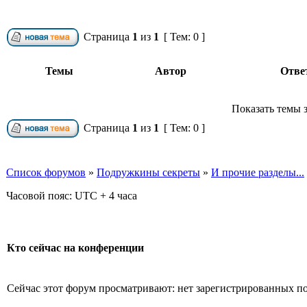
Страница
1
из
1
[ Тем: 0 ]
Темы
Автор
Отве
Показать темы з
Страница
1
из
1
[ Тем: 0 ]
Список форумов
»
Подружкины секреты
»
И прочие разделы...
Часовой пояс: UTC + 4 часа
Кто сейчас на конференции
Сейчас этот форум просматривают: нет зарегистрированных пол