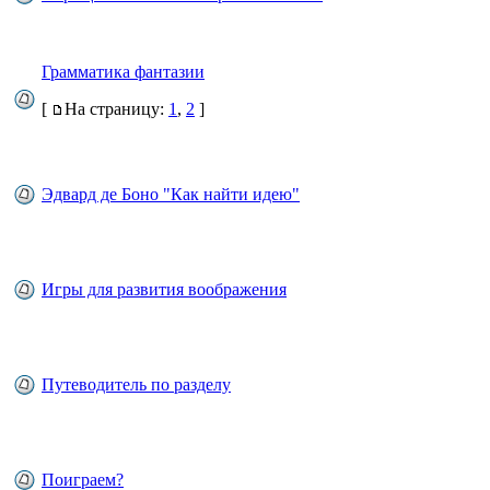
Грамматика фантазии
[
На страницу:
1
,
2
]
Эдвард де Боно "Как найти идею"
Игры для развития воображения
Путеводитель по разделу
Поиграем?