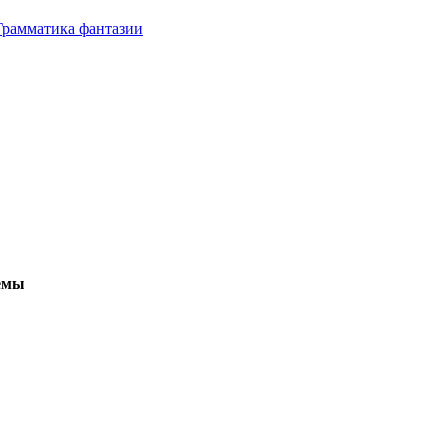
Грамматика фантазии
емы