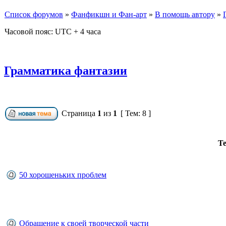
Список форумов
»
Фанфикшн и Фан-арт
»
В помощь автору
»
Часовой пояс: UTC + 4 часа
Грамматика фантазии
Страница
1
из
1
[ Тем: 8 ]
Т
50 хорошеньких проблем
Обращение к своей творческой части