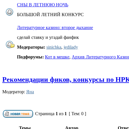
СНЫ В ЛЕТНЮЮ НОЧЬ
БОЛЬШОЙ ЛЕТНИЙ КОНКУРС
Литературное казино: второе дыхание
сделай ставку и угадай фанфик
Модераторы:
sinichka
,
jedilady
Подфорумы:
Кот в мешке
,
Архив Литературного Кази
Рекомендации фиков, конкурсы по НР
Модератор:
Яна
Страница
1
из
1
[ Тем: 0 ]
Темы
Автор
Отве